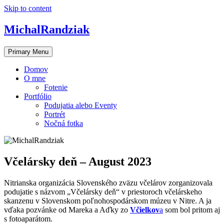
Skip to content
MichalRandziak
Primary Menu
Domov
O mne
Fotenie
Portfólio
Podujatia alebo Eventy
Portrét
Nočná fotka
Včelársky deň – August 2023
Nitrianska organizácia Slovenského zväzu včelárov zorganizovala
podujatie s názvom „Včelársky deň“ v priestoroch včelárskeho
skanzenu v Slovenskom poľnohospodárskom múzeu v Nitre. A ja
vďaka pozvánke od Mareka a Aďky zo
Včielkov
a
som bol pritom aj
s fotoaparátom.