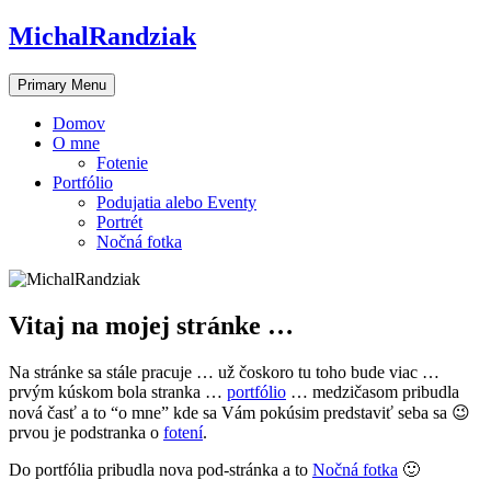
Skip
MichalRandziak
to
content
Primary Menu
Domov
O mne
Fotenie
Portfólio
Podujatia alebo Eventy
Portrét
Nočná fotka
Vitaj na mojej stránke …
Na stránke sa stále pracuje … už čoskoro tu toho bude viac …
prvým kúskom bola stranka …
portfólio
… medzičasom pribudla
nová časť a to “o mne” kde sa Vám pokúsim predstaviť seba sa 😉
prvou je podstranka o
fotení
.
Do portfólia pribudla nova pod-stránka a to
Nočná fotka
🙂